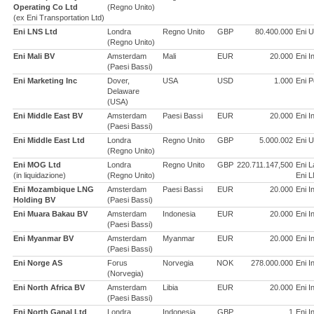
Operating Co Ltd
(Regno Unito)
(ex Eni Transportation Ltd)
Eni LNS Ltd
Londra
Regno Unito
GBP
80.400.000
Eni U
(Regno Unito)
Eni Mali BV
Amsterdam
Mali
EUR
20.000
Eni I
(Paesi Bassi)
Eni Marketing Inc
Dover,
USA
USD
1.000
Eni P
Delaware
(USA)
Eni Middle East BV
Amsterdam
Paesi Bassi
EUR
20.000
Eni I
(Paesi Bassi)
Eni Middle East Ltd
Londra
Regno Unito
GBP
5.000.002
Eni U
(Regno Unito)
Eni MOG Ltd
Londra
Regno Unito
GBP
220.711.147,500
Eni 
(in liquidazione)
(Regno Unito)
Eni L
Eni Mozambique LNG
Amsterdam
Paesi Bassi
EUR
20.000
Eni I
Holding BV
(Paesi Bassi)
Eni Muara Bakau BV
Amsterdam
Indonesia
EUR
20.000
Eni I
(Paesi Bassi)
Eni Myanmar BV
Amsterdam
Myanmar
EUR
20.000
Eni I
(Paesi Bassi)
Eni Norge AS
Forus
Norvegia
NOK
278.000.000
Eni I
(Norvegia)
Eni North Africa BV
Amsterdam
Libia
EUR
20.000
Eni I
(Paesi Bassi)
Eni North Ganal Ltd
Londra
Indonesia
GBP
1
Eni I