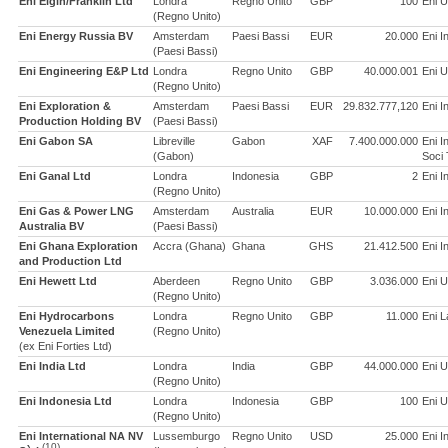
Eni Elgin/Franklin Ltd
Londra
Regno Unito
GBP
100
Eni U
(Regno Unito)
Eni Energy Russia BV
Amsterdam
Paesi Bassi
EUR
20.000
Eni I
(Paesi Bassi)
Eni Engineering E&P Ltd
Londra
Regno Unito
GBP
40.000.001
Eni U
(Regno Unito)
Eni Exploration &
Amsterdam
Paesi Bassi
EUR
29.832.777,120
Eni I
Production Holding BV
(Paesi Bassi)
Eni Gabon SA
Libreville
Gabon
XAF
7.400.000.000
Eni I
(Gabon)
Soci 
Eni Ganal Ltd
Londra
Indonesia
GBP
2
Eni I
(Regno Unito)
Eni Gas & Power LNG
Amsterdam
Australia
EUR
10.000.000
Eni I
Australia BV
(Paesi Bassi)
Eni Ghana Exploration
Accra (Ghana)
Ghana
GHS
21.412.500
Eni I
and Production Ltd
Eni Hewett Ltd
Aberdeen
Regno Unito
GBP
3.036.000
Eni U
(Regno Unito)
Eni Hydrocarbons
Londra
Regno Unito
GBP
11.000
Eni 
Venezuela Limited
(Regno Unito)
(ex Eni Forties Ltd)
Eni India Ltd
Londra
India
GBP
44.000.000
Eni U
(Regno Unito)
Eni Indonesia Ltd
Londra
Indonesia
GBP
100
Eni U
(Regno Unito)
Eni International NA NV
Lussemburgo
Regno Unito
USD
25.000
Eni I
(10)