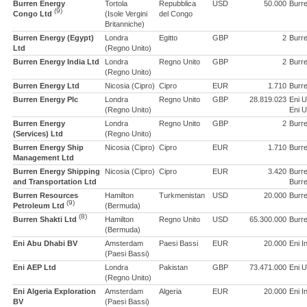
Burren Energy
Tortola
Repubblica
USD
50.000
Burre
(9)
Congo Ltd
(Isole Vergini
del Congo
Britanniche)
Burren Energy (Egypt)
Londra
Egitto
GBP
2
Burre
Ltd
(Regno Unito)
Burren Energy India Ltd
Londra
Regno Unito
GBP
2
Burre
(Regno Unito)
Burren Energy Ltd
Nicosia (Cipro)
Cipro
EUR
1.710
Burre
Burren Energy Plc
Londra
Regno Unito
GBP
28.819.023
Eni U
(Regno Unito)
Eni U
Burren Energy
Londra
Regno Unito
GBP
2
Burre
(Services) Ltd
(Regno Unito)
Burren Energy Ship
Nicosia (Cipro)
Cipro
EUR
1.710
Burre
Management Ltd
Burren Energy Shipping
Nicosia (Cipro)
Cipro
EUR
3.420
Burre
and Transportation Ltd
Burre
Burren Resources
Hamilton
Turkmenistan
USD
20.000
Burre
(9)
Petroleum Ltd
(Bermuda)
(8)
Burren Shakti Ltd
Hamilton
Regno Unito
USD
65.300.000
Burre
(Bermuda)
Eni Abu Dhabi BV
Amsterdam
Paesi Bassi
EUR
20.000
Eni I
(Paesi Bassi)
Eni AEP Ltd
Londra
Pakistan
GBP
73.471.000
Eni U
(Regno Unito)
Eni Algeria Exploration
Amsterdam
Algeria
EUR
20.000
Eni I
BV
(Paesi Bassi)