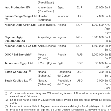
(Paesi Bassi)
Ieoc Production BV
Amsterdam
Egitto
EUR
20.000
Eni I
(Paesi Bassi)
Lasmo Sanga Sanga Ltd
Hamilton
Indonesia
USD
12.000
Eni 
(9)
(Bermuda)
Nigerian Agip CPFA Ltd
Lagos (Nigeria)
Nigeria
NGN
1.262.500
NAOC
Agip 
Niger
Nigerian Agip
Abuja (Nigeria)
Nigeria
NGN
5.000.000
Eni I
Exploration Ltd
Eni O
Nigerian Agip Oil Co Ltd
Abuja (Nigeria)
Nigeria
NGN
1.800.000
Eni I
Eni O
OOO “Eni Energhia”
Mosca
Russia
RUB
2.000.000
Eni 
(Russia)
Eni O
Tecnomare Egypt Ltd
Il Cairo (Egitto)
Egitto
EGP
50.000
Tecn
Soc.
(8)
Zetah Congo Ltd
Nassau
Repubblica
USD
300
Eni 
(Bahamas)
del Congo
Burre
(8)
Zetah Kouilou Ltd
Nassau
Repubblica
USD
2.000
Eni 
(Bahamas)
del Congo
Burre
Soci 
(*)
C.I. = consolidamento integrale, W.I. = working interest, P.N. = valutazione al patrimonio 
valutazione al fair value.
(1)
La società ha una filiale in Ecuador che non si avvale dei regimi fiscali privilegiati di cui 
2001.
(2)
La società ha una filiale in Angola che non si avvale dei regimi fiscali privilegiati di cui 
(8)
Inclusa negli elenchi di cui agli artt. 1 e 2 del Decreto Ministeriale 21 novembre 2001: 