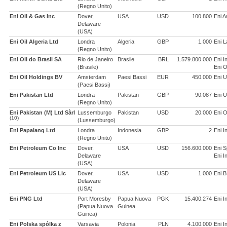
(Regno Unito)
Eni Oil & Gas Inc
Dover,
USA
USD
100.800
Eni A
Delaware
(USA)
Eni Oil Algeria Ltd
Londra
Algeria
GBP
1.000
Eni 
(Regno Unito)
Eni Oil do Brasil SA
Rio de Janeiro
Brasile
BRL
1.579.800.000
Eni I
(Brasile)
Eni O
Eni Oil Holdings BV
Amsterdam
Paesi Bassi
EUR
450.000
Eni U
(Paesi Bassi)
Eni Pakistan Ltd
Londra
Pakistan
GBP
90.087
Eni U
(Regno Unito)
Eni Pakistan (M) Ltd Sàrl
Lussemburgo
Pakistan
USD
20.000
Eni O
(10)
(Lussemburgo)
Eni Papalang Ltd
Londra
Indonesia
GBP
2
Eni I
(Regno Unito)
Eni Petroleum Co Inc
Dover,
USA
USD
156.600.000
Eni 
Delaware
Eni I
(USA)
Eni Petroleum US Llc
Dover,
USA
USD
1.000
Eni B
Delaware
(USA)
Eni PNG Ltd
Port Moresby
Papua Nuova
PGK
15.400.274
Eni I
(Papua Nuova
Guinea
Guinea)
Eni Polska spólka z
Varsavia
Polonia
PLN
4.100.000
Eni I