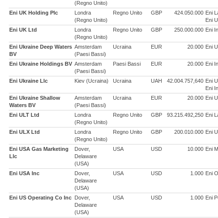
(Regno Unito)
Eni UK Holding Plc
Londra
Regno Unito
GBP
424.050.000
Eni 
(Regno Unito)
Eni U
Eni UK Ltd
Londra
Regno Unito
GBP
250.000.000
Eni I
(Regno Unito)
Eni Ukraine Deep Waters
Amsterdam
Ucraina
EUR
20.000
Eni U
BV
(Paesi Bassi)
Eni Ukraine Holdings BV
Amsterdam
Paesi Bassi
EUR
20.000
Eni I
(Paesi Bassi)
Eni Ukraine Llc
Kiev (Ucraina)
Ucraina
UAH
42.004.757,640
Eni U
Eni I
Eni Ukraine Shallow
Amsterdam
Ucraina
EUR
20.000
Eni U
Waters BV
(Paesi Bassi)
Eni ULT Ltd
Londra
Regno Unito
GBP
93.215.492,250
Eni 
(Regno Unito)
Eni ULX Ltd
Londra
Regno Unito
GBP
200.010.000
Eni U
(Regno Unito)
Eni USA Gas Marketing
Dover,
USA
USD
10.000
Eni M
Llc
Delaware
(USA)
Eni USA Inc
Dover,
USA
USD
1.000
Eni O
Delaware
(USA)
Eni US Operating Co Inc
Dover,
USA
USD
1.000
Eni P
Delaware
(USA)