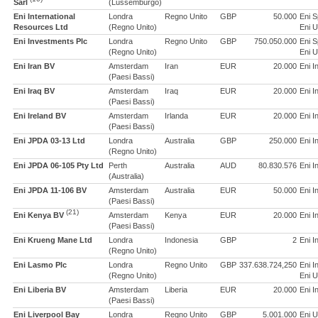
Sàrl
(Lussemburgo)
Eni International
Londra
Regno Unito
GBP
50.000
Eni 
Resources Ltd
(Regno Unito)
Eni U
Eni Investments Plc
Londra
Regno Unito
GBP
750.050.000
Eni 
(Regno Unito)
Eni U
Eni Iran BV
Amsterdam
Iran
EUR
20.000
Eni I
(Paesi Bassi)
Eni Iraq BV
Amsterdam
Iraq
EUR
20.000
Eni I
(Paesi Bassi)
Eni Ireland BV
Amsterdam
Irlanda
EUR
20.000
Eni I
(Paesi Bassi)
Eni JPDA 03-13 Ltd
Londra
Australia
GBP
250.000
Eni I
(Regno Unito)
Eni JPDA 06-105 Pty Ltd
Perth
Australia
AUD
80.830.576
Eni I
(Australia)
Eni JPDA 11-106 BV
Amsterdam
Australia
EUR
50.000
Eni I
(Paesi Bassi)
(21)
Eni Kenya BV
Amsterdam
Kenya
EUR
20.000
Eni I
(Paesi Bassi)
Eni Krueng Mane Ltd
Londra
Indonesia
GBP
2
Eni I
(Regno Unito)
Eni Lasmo Plc
Londra
Regno Unito
GBP
337.638.724,250
Eni I
(Regno Unito)
Eni U
Eni Liberia BV
Amsterdam
Liberia
EUR
20.000
Eni I
(Paesi Bassi)
Eni Liverpool Bay
Londra
Regno Unito
GBP
5.001.000
Eni U