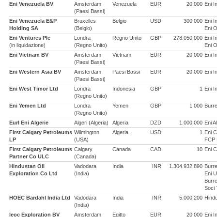
Eni Venezuela BV
Amsterdam
Venezuela
EUR
20.000
Eni I
(Paesi Bassi)
Eni Venezuela E&P
Bruxelles
Belgio
USD
300.000
Eni I
Holding SA
(Belgio)
Eni O
Eni Ventures Plc
Londra
Regno Unito
GBP
278.050.000
Eni I
(in liquidazione)
(Regno Unito)
Eni O
Eni Vietnam BV
Amsterdam
Vietnam
EUR
20.000
Eni I
(Paesi Bassi)
Eni Western Asia BV
Amsterdam
Paesi Bassi
EUR
20.000
Eni I
(Paesi Bassi)
Eni West Timor Ltd
Londra
Indonesia
GBP
1
Eni I
(Regno Unito)
Eni Yemen Ltd
Londra
Yemen
GBP
1.000
Burre
(Regno Unito)
Eurl Eni Algerie
Algeri (Algeria)
Algeria
DZD
1.000.000
Eni A
First Calgary Petroleums
Wilmington
Algeria
USD
1
Eni C
LP
(USA)
FCP 
First Calgary Petroleums
Calgary
Canada
CAD
10
Eni C
Partner Co ULC
(Canada)
Hindustan Oil
Vadodara
India
INR
1.304.932.890
Burre
Exploration Co Ltd
(India)
Eni U
Burre
Soci 
HOEC Bardahl India Ltd
Vadodara
India
INR
5.000.200
Hindu
(India)
Ieoc Exploration BV
Amsterdam
Egitto
EUR
20.000
Eni I