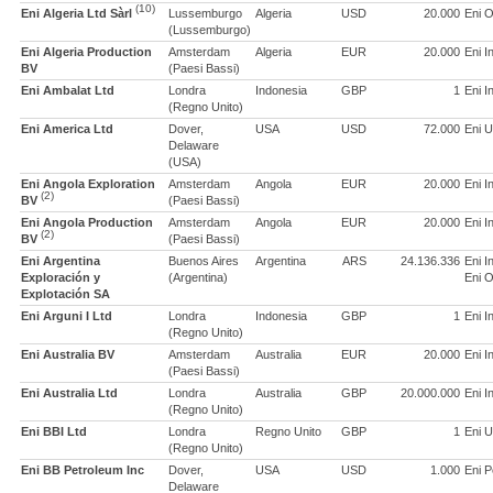
(10)
Eni Algeria Ltd Sàrl
Lussemburgo
Algeria
USD
20.000
Eni O
(Lussemburgo)
Eni Algeria Production
Amsterdam
Algeria
EUR
20.000
Eni I
BV
(Paesi Bassi)
Eni Ambalat Ltd
Londra
Indonesia
GBP
1
Eni I
(Regno Unito)
Eni America Ltd
Dover,
USA
USD
72.000
Eni U
Delaware
(USA)
Eni Angola Exploration
Amsterdam
Angola
EUR
20.000
Eni I
(2)
BV
(Paesi Bassi)
Eni Angola Production
Amsterdam
Angola
EUR
20.000
Eni I
(2)
BV
(Paesi Bassi)
Eni Argentina
Buenos Aires
Argentina
ARS
24.136.336
Eni I
Exploración y
(Argentina)
Eni O
Explotación SA
Eni Arguni I Ltd
Londra
Indonesia
GBP
1
Eni I
(Regno Unito)
Eni Australia BV
Amsterdam
Australia
EUR
20.000
Eni I
(Paesi Bassi)
Eni Australia Ltd
Londra
Australia
GBP
20.000.000
Eni I
(Regno Unito)
Eni BBI Ltd
Londra
Regno Unito
GBP
1
Eni U
(Regno Unito)
Eni BB Petroleum Inc
Dover,
USA
USD
1.000
Eni P
Delaware