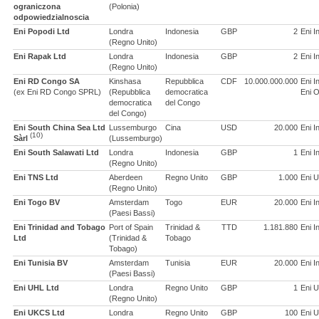
ograniczona
(Polonia)
odpowiedzialnoscia
Eni Popodi Ltd
Londra
Indonesia
GBP
2
Eni I
(Regno Unito)
Eni Rapak Ltd
Londra
Indonesia
GBP
2
Eni I
(Regno Unito)
Eni RD Congo SA
Kinshasa
Repubblica
CDF
10.000.000.000
Eni I
(ex Eni RD Congo SPRL)
(Repubblica
democratica
Eni O
democratica
del Congo
del Congo)
Eni South China Sea Ltd
Lussemburgo
Cina
USD
20.000
Eni I
(10)
Sàrl
(Lussemburgo)
Eni South Salawati Ltd
Londra
Indonesia
GBP
1
Eni I
(Regno Unito)
Eni TNS Ltd
Aberdeen
Regno Unito
GBP
1.000
Eni U
(Regno Unito)
Eni Togo BV
Amsterdam
Togo
EUR
20.000
Eni I
(Paesi Bassi)
Eni Trinidad and Tobago
Port of Spain
Trinidad &
TTD
1.181.880
Eni I
Ltd
(Trinidad &
Tobago
Tobago)
Eni Tunisia BV
Amsterdam
Tunisia
EUR
20.000
Eni I
(Paesi Bassi)
Eni UHL Ltd
Londra
Regno Unito
GBP
1
Eni U
(Regno Unito)
Eni UKCS Ltd
Londra
Regno Unito
GBP
100
Eni U