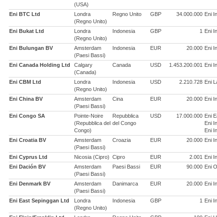
(USA)
Eni BTC Ltd
Londra
Regno Unito
GBP
34.000.000
Eni I
(Regno Unito)
Eni Bukat Ltd
Londra
Indonesia
GBP
1
Eni I
(Regno Unito)
Eni Bulungan BV
Amsterdam
Indonesia
EUR
20.000
Eni I
(Paesi Bassi)
Eni Canada Holding Ltd
Calgary
Canada
USD
1.453.200.001
Eni I
(Canada)
Eni CBM Ltd
Londra
Indonesia
USD
2.210.728
Eni 
(Regno Unito)
Eni China BV
Amsterdam
Cina
EUR
20.000
Eni I
(Paesi Bassi)
Eni Congo SA
Pointe-Noire
Repubblica
USD
17.000.000
Eni E
(Repubblica del
del Congo
Eni I
Congo)
Eni I
Eni Croatia BV
Amsterdam
Croazia
EUR
20.000
Eni I
(Paesi Bassi)
Eni Cyprus Ltd
Nicosia (Cipro)
Cipro
EUR
2.001
Eni I
Eni Dación BV
Amsterdam
Paesi Bassi
EUR
90.000
Eni O
(Paesi Bassi)
Eni Denmark BV
Amsterdam
Danimarca
EUR
20.000
Eni I
(Paesi Bassi)
Eni East Sepinggan Ltd
Londra
Indonesia
GBP
1
Eni I
(Regno Unito)