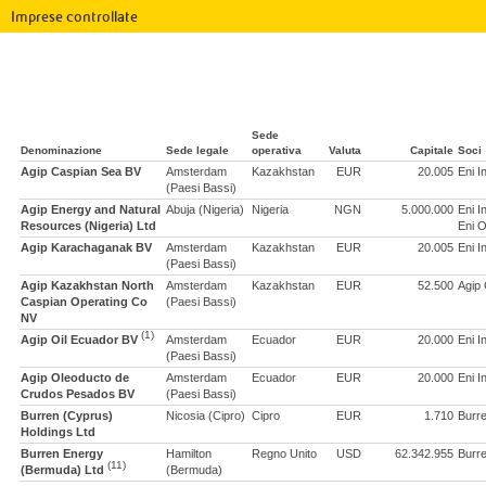
Imprese controllate
Sede
Denominazione
Sede legale
operativa
Valuta
Capitale
Soci
Agip Caspian Sea BV
Amsterdam
Kazakhstan
EUR
20.005
Eni I
(Paesi Bassi)
Agip Energy and Natural
Abuja (Nigeria)
Nigeria
NGN
5.000.000
Eni I
Resources (Nigeria) Ltd
Eni O
Agip Karachaganak BV
Amsterdam
Kazakhstan
EUR
20.005
Eni I
(Paesi Bassi)
Agip Kazakhstan North
Amsterdam
Kazakhstan
EUR
52.500
Agip
Caspian Operating Co
(Paesi Bassi)
NV
(1)
Agip Oil Ecuador BV
Amsterdam
Ecuador
EUR
20.000
Eni I
(Paesi Bassi)
Agip Oleoducto de
Amsterdam
Ecuador
EUR
20.000
Eni I
Crudos Pesados BV
(Paesi Bassi)
Burren (Cyprus)
Nicosia (Cipro)
Cipro
EUR
1.710
Burre
Holdings Ltd
Burren Energy
Hamilton
Regno Unito
USD
62.342.955
Burre
(11)
(Bermuda) Ltd
(Bermuda)