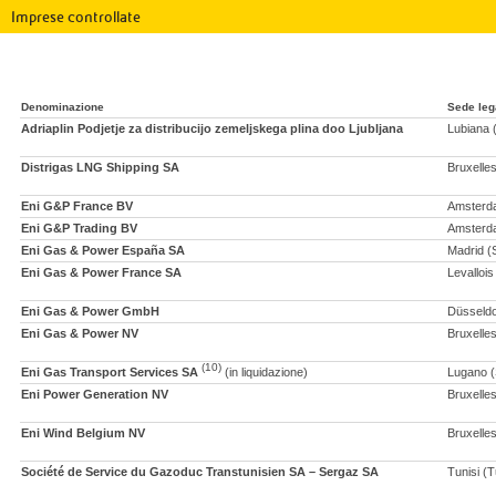
Imprese controllate
Denominazione
Sede leg
Adriaplin Podjetje za distribucijo zemeljskega plina doo Ljubljana
Lubiana 
Distrigas LNG Shipping SA
Bruxelles
Eni G&P France BV
Amsterda
Eni G&P Trading BV
Amsterda
Eni Gas & Power España SA
Madrid (
Eni Gas & Power France SA
Levallois
Eni Gas & Power GmbH
Düsseldo
Eni Gas & Power NV
Bruxelles
(10)
Eni Gas Transport Services SA
(in liquidazione)
Lugano (
Eni Power Generation NV
Bruxelles
Eni Wind Belgium NV
Bruxelles
Société de Service du Gazoduc Transtunisien SA – Sergaz SA
Tunisi (T