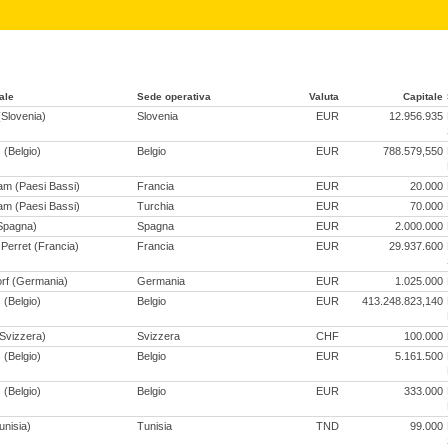
ale
Sede operativa
Valuta
Capitale
(Slovenia)
Slovenia
EUR
12.956.935
 (Belgio)
Belgio
EUR
788.579,550
m (Paesi Bassi)
Francia
EUR
20.000
m (Paesi Bassi)
Turchia
EUR
70.000
Spagna)
Spagna
EUR
2.000.000
 Perret (Francia)
Francia
EUR
29.937.600
rf (Germania)
Germania
EUR
1.025.000
 (Belgio)
Belgio
EUR
413.248.823,140
Svizzera)
Svizzera
CHF
100.000
 (Belgio)
Belgio
EUR
5.161.500
 (Belgio)
Belgio
EUR
333.000
unisia)
Tunisia
TND
99.000