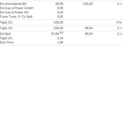
Eni International BV
99,85
100,00
C.I.
Eni Gas & Power GmbH
0,05
Eni Gas & Power NV
0,05
Trans Tunis. P. Co SpA
0,05
Tigáz Zrt
100,00
P.N.
Tigáz Zrt
100,00
98,04
C.I.
(a)
Eni SpA
97,88
98,04
C.I.
Tigáz Zrt
0,16
Soci Terzi
1,96