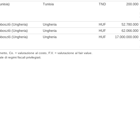
unisia)
Tunisia
TND
200.000
boszló (Ungheria)
Ungheria
HUF
52.780.000
boszló (Ungheria)
Ungheria
HUF
62.066.000
boszló (Ungheria)
Ungheria
HUF
17.000.000.000
etto, Co. = valutazione al costo, F.V. = valutazione al fair value.
di regimi fiscali privilegiati.