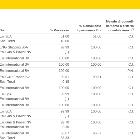
Metodo di consoli­
% Conso­lidata
damento o criterio
(*)
Soci
% Possesso
di perti­nenza Eni
di valu­tazione
Eni SpA
51,00
51,00
C.I.
Soci Terzi
49,00
LNG Shipping SpA
99,99
100,00
C.I.
Eni Gas & Power NV
(..)
Eni International BV
100,00
100,00
C.I.
Eni International BV
100,00
100,00
C.I.
Eni International BV
100,00
P.N.
Eni G&P France BV
99,81
99,81
C.I.
Soci Terzi
0,19
Eni International BV
100,00
100,00
C.I.
Eni SpA
99,99
100,00
C.I.
Eni International BV
(..)
Eni International BV
100,00
100,00
C.I.
Eni SpA
99,99
100,00
C.I.
Eni Gas & Power NV
(..)
Eni Gas & Power NV
99,70
100,00
C.I.
Eni International BV
0,30
Eni International BV
66,67
66,67
C.I.
Soci Terzi
33,33