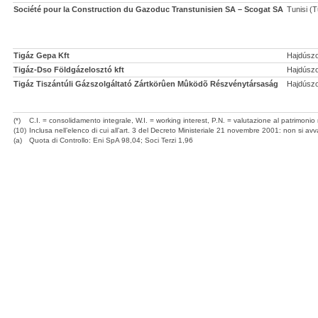
Société pour la Construction du Gazoduc Transtunisien SA – Scogat SA
Tunisi (T
Tigáz Gepa Kft
Hajdúszo
Tigáz-Dso Földgázelosztó kft
Hajdúszo
Tigáz Tiszántúli Gázszolgáltató Zártkörûen Mûködõ Részvénytársaság
Hajdúszo
(*)
C.I. = consolidamento integrale, W.I. = working interest, P.N. = valutazione al patrimonio n
(10)
Inclusa nell’elenco di cui all’art. 3 del Decreto Ministeriale 21 novembre 2001: non si avvale 
(a)
Quota di Controllo: Eni SpA 98,04; Soci Terzi 1,96