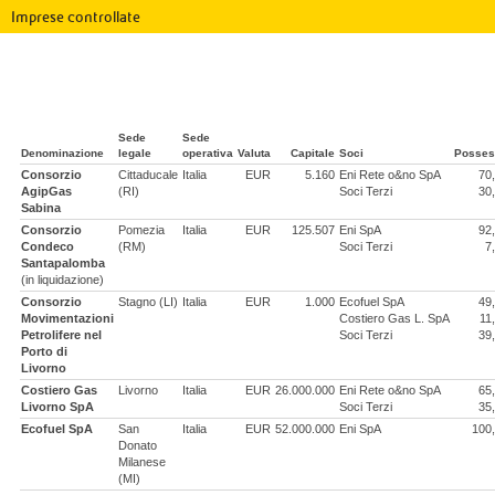
Imprese controllate
Sede
Sede
Denominazione
legale
operativa
Valuta
Capitale
Soci
Posses
Consorzio
Cittaducale
Italia
EUR
5.160
Eni Rete o&no SpA
70
AgipGas
(RI)
Soci Terzi
30
Sabina
Consorzio
Pomezia
Italia
EUR
125.507
Eni SpA
92
Condeco
(RM)
Soci Terzi
7
Santapalomba
(in liquidazione)
Consorzio
Stagno (LI)
Italia
EUR
1.000
Ecofuel SpA
49
Movimentazioni
Costiero Gas L. SpA
11
Petrolifere nel
Soci Terzi
39
Porto di
Livorno
Costiero Gas
Livorno
Italia
EUR
26.000.000
Eni Rete o&no SpA
65
Livorno SpA
Soci Terzi
35
Ecofuel SpA
San
Italia
EUR
52.000.000
Eni SpA
100
Donato
Milanese
(MI)