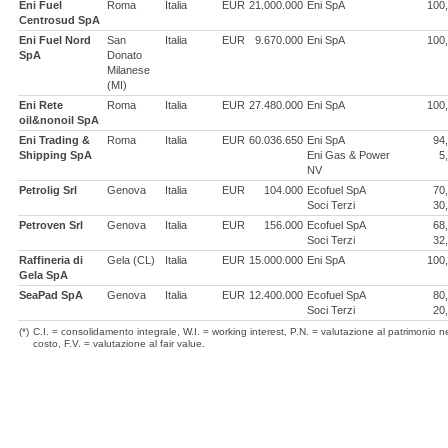
Eni Fuel
Roma
Italia
EUR
21.000.000
Eni SpA
100
Centrosud SpA
Eni Fuel Nord
San
Italia
EUR
9.670.000
Eni SpA
100
SpA
Donato
Milanese
(MI)
Eni Rete
Roma
Italia
EUR
27.480.000
Eni SpA
100
oil&nonoil SpA
Eni Trading &
Roma
Italia
EUR
60.036.650
Eni SpA
94
Shipping SpA
Eni Gas & Power
5
NV
Petrolig Srl
Genova
Italia
EUR
104.000
Ecofuel SpA
70
Soci Terzi
30
Petroven Srl
Genova
Italia
EUR
156.000
Ecofuel SpA
68
Soci Terzi
32
Raffineria di
Gela (CL)
Italia
EUR
15.000.000
Eni SpA
100
Gela SpA
SeaPad SpA
Genova
Italia
EUR
12.400.000
Ecofuel SpA
80
Soci Terzi
20
(*)
C.I. = consolidamento integrale, W.I. = working interest, P.N. = valutazione al patrimonio n
costo, F.V. = valutazione al fair value.