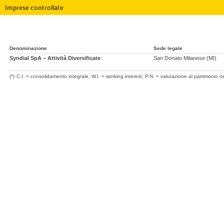
Imprese controllate
Denominazione
Sede legale
Syndial SpA – Attività Diversificate
San Donato Milanese (MI)
(*)
C.I. = consolidamento integrale, W.I. = working interest, P.N. = valutazione al patrimonio ne