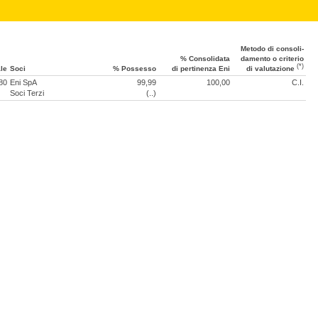
Metodo di consoli­
% Conso­lidata
damento o criterio
(*)
le
Soci
% Possesso
di perti­nenza Eni
di valu­tazione
80
Eni SpA
99,99
100,00
C.I.
Soci Terzi
(..)