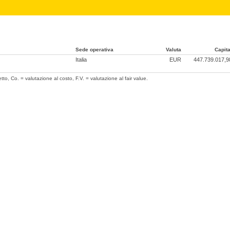
Sede operativa
Valuta
Capita
Italia
EUR
447.739.017,9
tto, Co. = valutazione al costo, F.V. = valutazione al fair value.