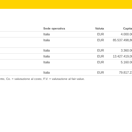
Sede operativa
Valuta
Capita
Italia
EUR
4.000.0
Italia
EUR
85.537.498,8
Italia
EUR
3.360.0
Italia
EUR
13.427.419,0
Italia
EUR
5.160.0
Italia
EUR
79.817.2
tto, Co. = valutazione al costo, F.V. = valutazione al fair value.