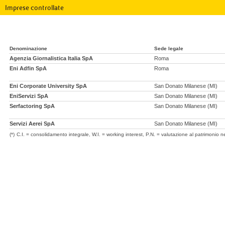
Imprese controllate
Denominazione
Sede legale
Agenzia Giornalistica Italia SpA
Roma
Eni Adfin SpA
Roma
Eni Corporate University SpA
San Donato Milanese (MI)
EniServizi SpA
San Donato Milanese (MI)
Serfactoring SpA
San Donato Milanese (MI)
Servizi Aerei SpA
San Donato Milanese (MI)
(*)
C.I. = consolidamento integrale, W.I. = working interest, P.N. = valutazione al patrimonio ne