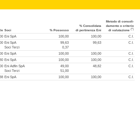
Metodo di consoli­
% Conso­lidata
damento o criterio
(*)
le
Soci
% Possesso
di perti­nenza Eni
di valu­tazione
00
Eni SpA
100,00
100,00
C.I.
00
Eni SpA
99,63
99,63
C.I.
Soci Terzi
0,37
00
Eni SpA
100,00
100,00
C.I.
80
Eni SpA
100,00
100,00
C.I.
00
Eni Adfin SpA
49,00
48,82
C.I.
Soci Terzi
51,00
38
Eni SpA
100,00
100,00
C.I.