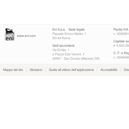
Eni S.p.a. - Sede legale
Partita IVA
Piazzale Enrico Mattei, 1
n. 009058
www.eni.com
00144 Roma
Capitale so
Sedi secondarie
€ 4.005.358
Via Emilia, 1
C. F. e Re
e Piazza Ezio Vanoni, 1
n. 004849
20097 - San Donato Milanese (MI)
Mappa del sito
Glossario
Guida all’utilizzo dell’applicazione
Accessibilità
Dis