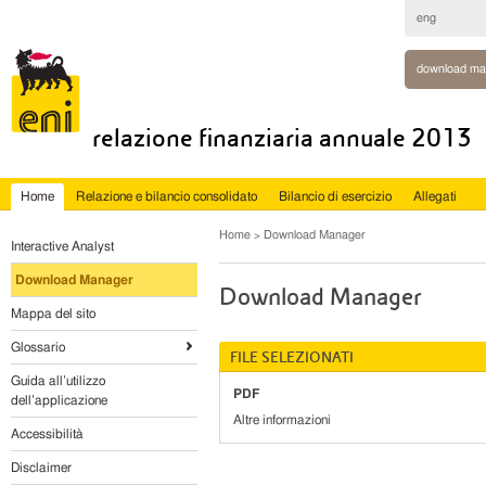
eng
download ma
relazione finanziaria annuale 2013
Home
Relazione e bilancio consolidato
Bilancio di esercizio
Allegati
Home
Download Manager
Interactive Analyst
Download Manager
Download Manager
Mappa del sito
Glossario
FILE SELEZIONATI
Guida all’utilizzo
PDF
dell’applicazione
Altre informazioni
Accessibilità
Disclaimer