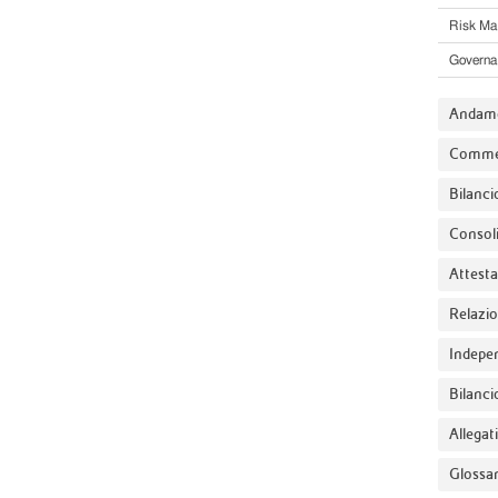
Risk M
Governa
Andame
Comment
Bilanci
Consoli
Attest
Relazio
Indepe
Bilanci
Allegati
Glossar