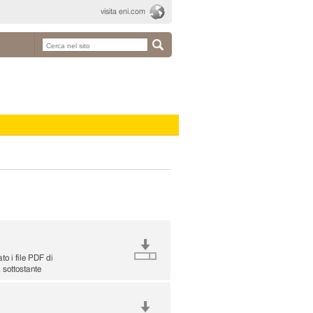
visita eni.com
to i file PDF di
a sottostante