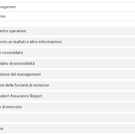
anagement
nce
nto operativo
o ai risultati e altre informazioni
o consolidato
dato di sostenibilità
azione del management
ne della Società di revisione
ndent Assurance Report
o di esercizio
io