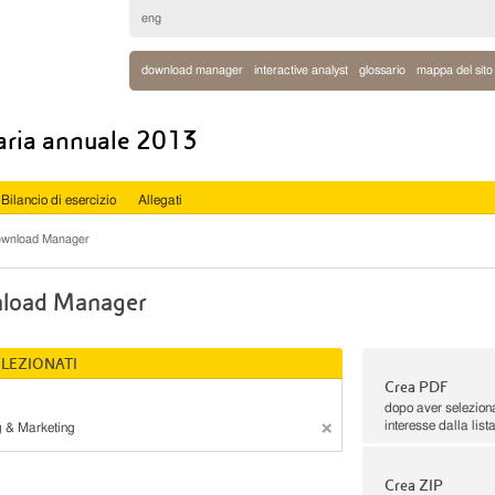
eng
download manager
interactive analyst
glossario
mappa del sito
iaria annuale 2013
Bilancio di esercizio
Allegati
wnload Manager
load Manager
ELEZIONATI
Crea PDF
dopo aver seleziona
interesse dalla list
g & Marketing
Crea ZIP