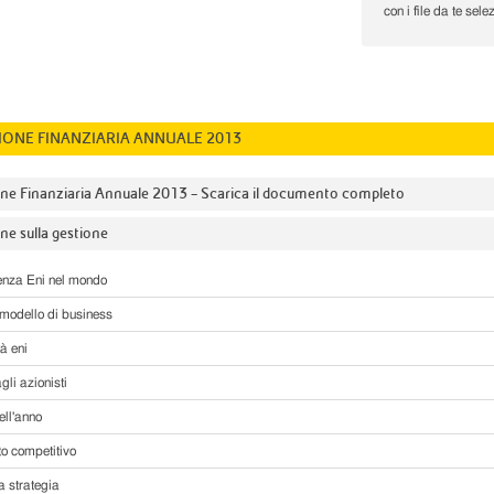
con i file da te sele
IONE FINANZIARIA ANNUALE 2013
ne Finanziaria Annuale 2013 – Scarica il documento completo
ne sulla gestione
enza Eni nel mondo
o modello di business
tà eni
gli azionisti
ell'anno
sto competitivo
a strategia