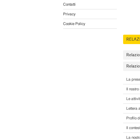
Contatti
Privacy
Cookie Policy
RELAZ
Relazio
Relazio
La pres
Il nostr
Le attivi
Lettera a
Profilo d
Il conte
La nostr