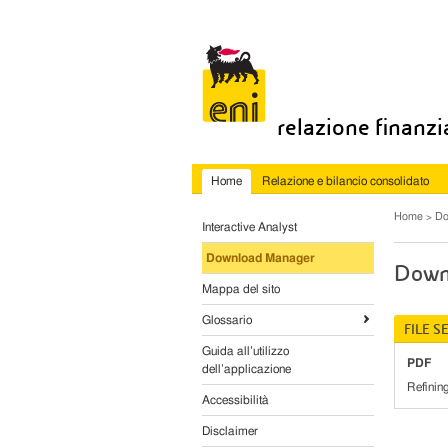
relazione finanz
Home
Relazione e bilancio consolidato
Home
Do
Interactive Analyst
Download Manager
Down
Mappa del sito
Glossario
FILE S
Guida all’utilizzo
PDF
dell’applicazione
Refinin
Accessibilità
Disclaimer