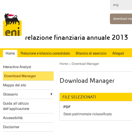
eng
download ma
relazione finanziaria annuale 2013
Home
Relazione e bilancio consolidato
Bilancio di esercizio
Allegati
Home
Download Manager
Interactive Analyst
Download Manager
Download Manager
Mappa del sito
Glossario
FILE SELEZIONATI
Guida all’utilizzo
PDF
dell’applicazione
Stato patrimoniale riclassificato
Accessibilità
Disclaimer