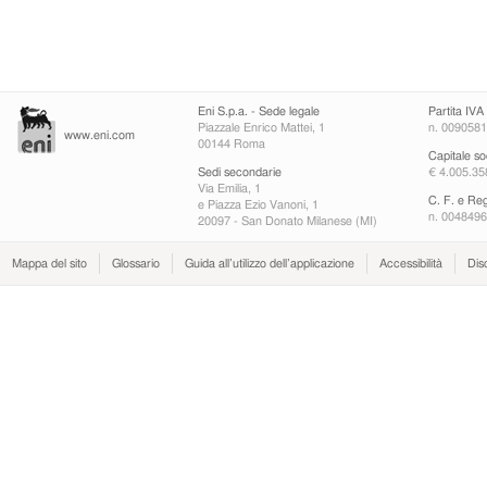
Eni S.p.a. - Sede legale
Partita IVA
Piazzale Enrico Mattei, 1
n. 009058
www.eni.com
00144 Roma
Capitale so
Sedi secondarie
€ 4.005.358
Via Emilia, 1
C. F. e Re
e Piazza Ezio Vanoni, 1
n. 004849
20097 - San Donato Milanese (MI)
Mappa del sito
Glossario
Guida all’utilizzo dell’applicazione
Accessibilità
Dis