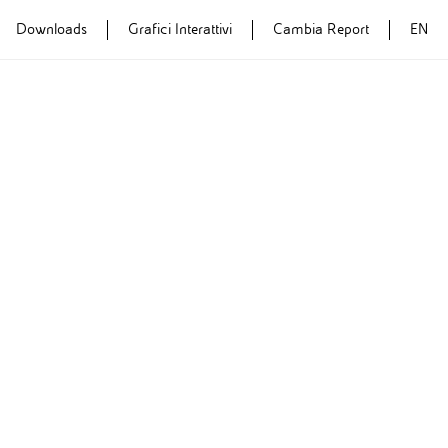
Downloads
Grafici Interattivi
Cambia Report
EN
Report Anno
Report Anno
2015
2014