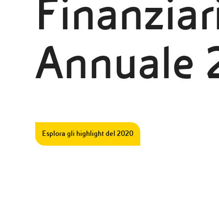
Finanziar
Annuale 
Esplora gli highlight del 2020