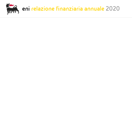
eni
relazione finanziaria annuale
2020
Report Annuale:
Report Anno
Report Anno
2019
2018