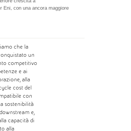
eriore crescita a
 per Eni, con una ancora maggiore
diamo che la
onquistato un
nto competitivo
petenze e ai
orazione, alla
cycle cost del
ompatibile con
la sostenibilità
 downstream e,
lla capacità di
o alla