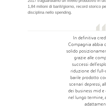
2017 traguardiamo un livello produttivo in ult
1,84 milioni di barili/giorno, record storico
disciplina nello spending.
In definitiva cre
Compagnia abbia c
solido posizioname
grazie alle com
successi dell’espl
riduzione del full-
barile prodotto c
scenari depressi, al
dei business mid e
nel lungo termine, a
adattament