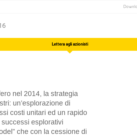
Downlo
16
Annual Report
Annual Report
2013
2014
Lettera agli azionisti
fero nel 2014, la strategia
astri: un’esplorazione di
si costi unitari ed un rapido
 successi esplorativi
odel” che con la cessione di