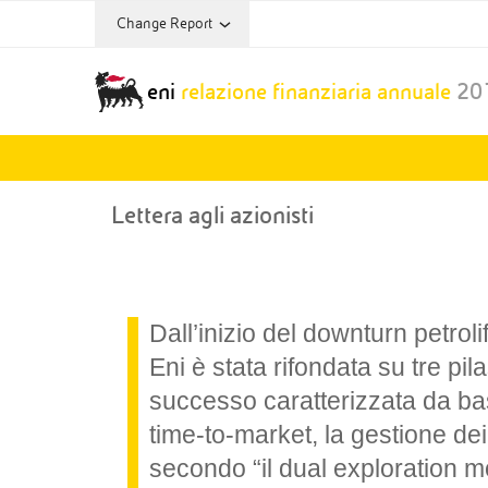
Change Report
Annual Report Archive:
eni
relazione finanziaria annuale
20
Annual Report
2012
Lettera agli azionisti
Dall’inizio del downturn petroli
Eni è stata rifondata su tre pil
successo caratterizzata da bas
time-to-market, la gestione dei
secondo “il dual exploration m