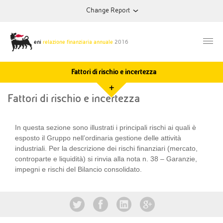
Change Report
2012
Annual Report
eni
relazione finanziaria annuale
2016
Fattori di rischio e incertezza
2013
Annual Report
+
Fattori di rischio e incertezza
2014
Annual Report
In questa sezione sono illustrati i principali rischi ai quali è
esposto il Gruppo nell’ordinaria gestione delle attività
2015
Annual Report
industriali. Per la descrizione dei rischi finanziari (mercato,
controparte e liquidità) si rinvia alla nota n. 38 – Garanzie,
impegni e rischi del Bilancio consolidato.