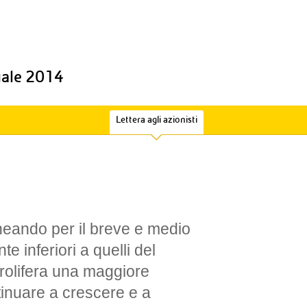
uale 2014
Lettera agli azionisti
ineando per il breve e medio
te inferiori a quelli del
trolifera una maggiore
ntinuare a crescere e a