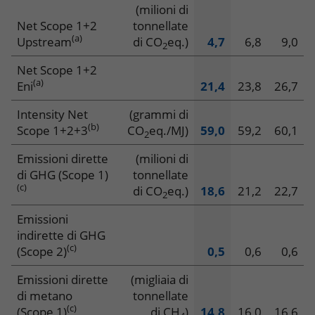
Clima
(milioni di
Net Scope 1+2
tonnellate
(a)
Upstream
di CO
eq.)
4,7
6,8
9,0
2
Net Scope 1+2
(a)
Eni
21,4
23,8
26,7
Intensity Net
(grammi di
(b)
Scope 1+2+3
CO
eq./MJ)
59,0
59,2
60,1
2
Emissioni dirette
(milioni di
di GHG (Scope 1)
tonnellate
(c)
di CO
eq.)
18,6
21,2
22,7
2
Emissioni
indirette di GHG
(c)
(Scope 2)
0,5
0,6
0,6
Emissioni dirette
(migliaia di
di metano
tonnellate
(c)
(Scope 1)
di CH
)
14,8
16,0
16,6