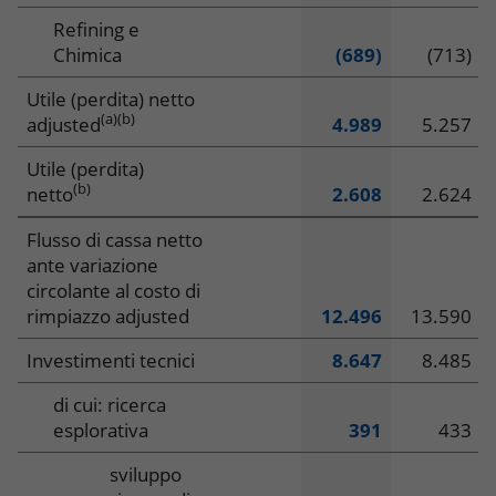
Refining e
Chimica
(689)
(713)
Utile (perdita) netto
(a)
(b)
adjusted
4.989
5.257
Utile (perdita)
(b)
netto
2.608
2.624
Flusso di cassa netto
ante variazione
circolante al costo di
rimpiazzo adjusted
12.496
13.590
Investimenti tecnici
8.647
8.485
di cui: ricerca
esplorativa
391
433
sviluppo