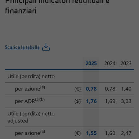
Principali indicatori reddituali e
finanziari
Scarica la tabella
2025
2024
2023
Principali
Utile (perdita) netto
indicatori
(a)
per azione
(€)
0,78
0,78
1,40
reddituali
(a)
(b)
per ADR
($)
1,76
1,69
3,03
e
Utile (perdita) netto
adjusted
finanziari
(a)
per azione
(€)
1,55
1,60
2,47