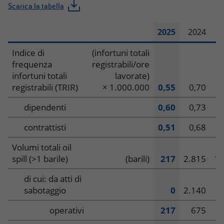
Scarica la tabella
2025
2024
Salute,
Indice di
(infortuni totali
frequenza
registrabili/ore
sicurezza
infortuni totali
lavorate)
registrabili (TRIR)
× 1.000.000
0,55
0,70
e
dipendenti
0,60
0,73
ambiente
contrattisti
0,51
0,68
Volumi totali oil
spill (>1 barile)
(barili)
217
2.815
12
di cui: da atti di
sabotaggio
0
2.140
5
operativi
217
675
7