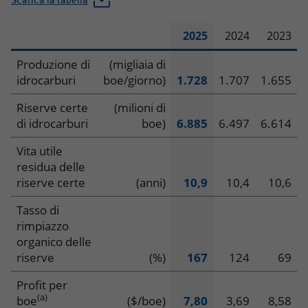
Scarica la tabella
2025
2024
2023
Dati
Produzione di
(migliaia di
idrocarburi
boe/giorno)
1.728
1.707
1.655
operativi
Riserve certe
(milioni di
–
di idrocarburi
boe)
6.885
6.497
6.614
Exploration
Vita utile
residua delle
&
riserve certe
(anni)
10,9
10,4
10,6
Production
Tasso di
rimpiazzo
organico delle
riserve
(%)
167
124
69
Profit per
(a)
boe
($/boe)
7,80
3,69
8,58