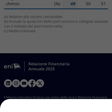
chimici
(%)
49
50
51
(a) Relativo alle società consolidate.
(b) Include la quota Eni delle joint venture e collegate valutate
con il metodo del patrimonio netto.
(c) Media triennale.
LinkedIn
Instagram
YouTube
Facebook
Twitter
Il bilancio interattivo fornisce una sintesi della nostra Relazione Finanziaria
Annuale. La versione integrale della Relazione Finanziaria Annuale è
disponibile in formato PDF. Tutte le tabelle presenti in questo bilancio
interattivo sono disponibili per il download in formato Excel.