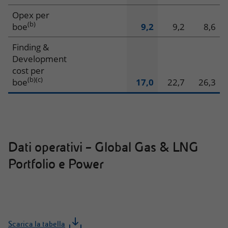
Opex per
(b)
boe
9,2
9,2
8,6
Finding &
Development
cost per
(b)
(c)
boe
17,0
22,7
26,3
Dati operativi – Global Gas & LNG
Portfolio e Power
Scarica la tabella