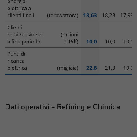
energia
elettrica a
clienti finali
(terawattora)
18,63
18,28
17,98
Clienti
retail/business
(milioni
a fine periodo
di
Pdf)
10,0
10,0
10,1
Punti di
ricarica
elettrica
(migliaia)
22,8
21,3
19,0
Dati operativi – Refining e Chimica