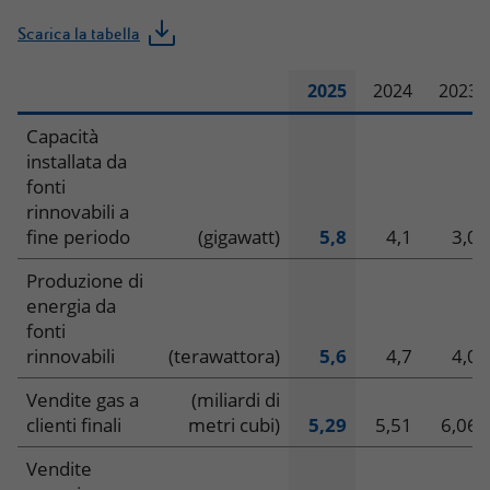
Scarica la tabella
2025
2024
2023
Dati
Capacità
installata da
operativi
fonti
rinnovabili a
–
fine periodo
(gigawatt)
5,8
4,1
3,0
Plenitude
Produzione di
energia da
fonti
rinnovabili
(terawattora)
5,6
4,7
4,0
Vendite gas a
(miliardi di
clienti finali
metri cubi)
5,29
5,51
6,06
Vendite