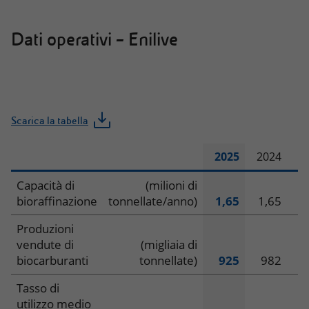
Dati operativi – Enilive
Scarica la tabella
2025
2024
2
Dati
Capacità di
(milioni di
bioraffinazione
tonnellate/anno)
1,65
1,65
1
operativi
Produzioni
–
vendute di
(migliaia di
biocarburanti
tonnellate)
925
982
Enilive
Tasso di
utilizzo medio