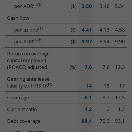
(a)
(b)
per ADR
($)
3,50
3,46
5,34
Cash flow
(a)
per azione
(€)
4,41
4,13
4,58
(a)
(b)
per ADR
($)
9,97
8,94
9,90
Return on average
capital employed
(ROACE) adjusted
(%)
7,6
7,6
12,3
Gearing ante lease
(c)
liability ex IFRS 16
14
18
17
Coverage
6,1
8,7
17,5
Current ratio
1,2
1,2
1,3
Debt coverage
88,4
70,3
93,1