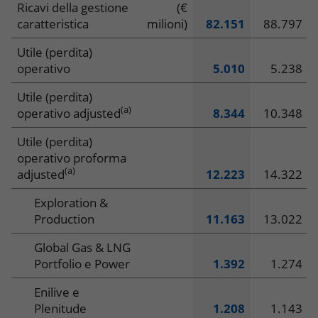
Principali
Ricavi della gestione
(€
KPI 2025
caratteristica
milioni)
82.151
88.797
dati
CAMBIA REPORT
Utile (perdita)
economici
operativo
5.010
5.238
IT
EN
e
Utile (perdita)
(a)
operativo adjusted
8.344
10.348
finanziari
Utile (perdita)
operativo proforma
(a)
adjusted
12.223
14.322
Exploration &
Production
11.163
13.022
Global Gas & LNG
Portfolio e Power
1.392
1.274
Enilive e
Plenitude
1.208
1.143