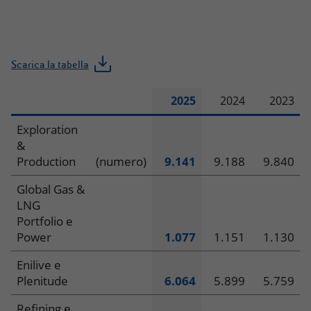
Scarica la tabella
2025
2024
2023
Dipendenti
Exploration
&
Production
(numero)
9.141
9.188
9.840
Global Gas &
LNG
Portfolio e
Power
1.077
1.151
1.130
Enilive e
Plenitude
6.064
5.899
5.759
Refining e