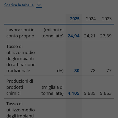
Scarica la tabella
2025
2024
2023
Dati
Lavorazioni in
(milioni di
conto proprio
tonnellate)
24,94
24,21
27,39
operativi
Tasso di
–
utilizzo medio
degli impianti
Refining
di raffinazione
e
tradizionale
(%)
80
78
77
Chimica
Produzioni di
prodotti
(migliaia di
chimici
tonnellate)
4.105
5.685
5.663
Tasso di
utilizzo medio
degli impianti