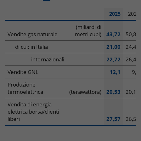
2025
2024
Dati
(miliardi di
Vendite gas naturale
metri cubi)
43,72
50,88
operativi
di cui: in Italia
21,00
24,40
–
internazionali
22,72
26,48
Global
Vendite GNL
12,1
9,8
Gas
Produzione
&
termoelettrica
(terawattora)
20,53
20,16
LNG
Vendita di energia
elettrica borsa/clienti
Portfolio
liberi
27,57
26,55
e
Power