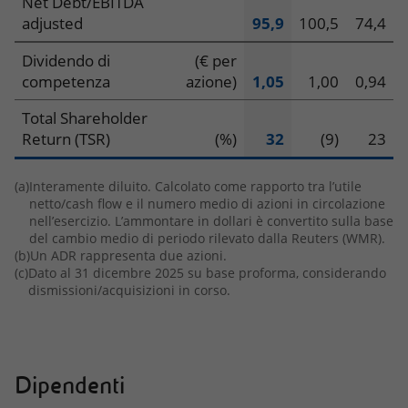
Net Debt/EBITDA
adjusted
95,9
100,5
74,4
Dividendo di
(€ per
competenza
azione)
1,05
1,00
0,94
Total Shareholder
Return (TSR)
(%)
32
(9)
23
(a)
Interamente diluito. Calcolato come rapporto tra l’utile
netto/cash flow e il numero medio di azioni in circolazione
nell’esercizio. L’ammontare in dollari è convertito sulla base
del cambio medio di periodo rilevato dalla Reuters (WMR).
(b)
Un ADR rappresenta due azioni.
(c)
Dato al 31 dicembre 2025 su base proforma, considerando
dismissioni/acquisizioni in corso.
Dipendenti