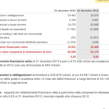
31 dicembre 2012
31 dicembre 2013
nziari e obbligazionari
24.463
25.879
nanziari a breve termine
5.184
4.891
nanziari a lungo termine
19.279
20.988
à liquide ed equivalenti
(7.765)
(5.288)
for trading e altri titoli non strumentali
 operativa
(34)
(5.037)
nziari non strumentali all’attività operativa
(1.153)
(126)
ento finanziario netto
15.511
15.428
 netto comprese le interessenze di terzi
62.558
61.174
0,25
0,25
amento finanziario netto
al 31 dicembre 2013 è pari a €15.428 milioni ed è sostanzi
etto al 2012 (con una diminuzione di €83 milioni).
nanziari e obbligazionari
ammontano a €25.879 milioni, di cui €4.891 milioni a breve
vi delle quote in scadenza entro 12 mesi dei debiti finanziari a lungo termine di €2.149
lioni a lungo termine.
e
– rapporto tra indebitamento finanziario netto e patrimonio netto comprese le interesse
pari allo 0,25 al 31 dicembre 2013, invariato rispetto alla chiusura 2012.