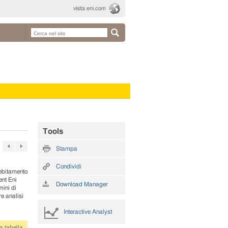
visita eni.com
Tools
Stampa
Condividi
debitamento
ent Eni
Download Manager
mini di
re analisi
Interactive Analyst
a tabella