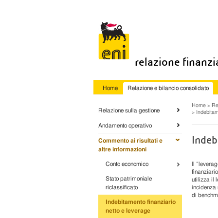
relazione finanz
Home
Relazione e bilancio consolidato
Home
Re
Relazione sulla gestione
Indebitam
Andamento operativo
Indeb
Commento ai risultati e
altre informazioni
Conto economico
Il “levera
finanziari
Stato patrimoniale
utilizza il
riclassificato
incidenza r
di benchma
Indebitamento finanziario
netto e leverage