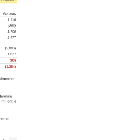
Var. ass.
1.416
(293)
1.709
2.477
(5.003)
1.027
(83)
(1.384)
almente in
 termine
 milioni) e
nze di