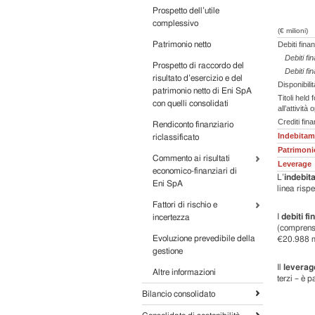
Prospetto dell’utile
complessivo
(€ milioni)
Patrimonio netto
Debiti fina
Debiti fi
Prospetto di raccordo del
Debiti fi
risultato d’esercizio e del
Disponibilit
patrimonio netto di Eni SpA
Titoli held 
con quelli consolidati
all’attività
Crediti fina
Rendiconto finanziario
Indebitam
riclassificato
Patrimonio
Commento ai risultati
Leverage
economico-finanziari di
L’
indebit
Eni SpA
linea risp
Fattori di rischio e
I
debiti fi
incertezza
(comprensi
Evoluzione prevedibile della
€20.988 mi
gestione
Il
leverag
Altre informazioni
terzi – è 
Bilancio consolidato