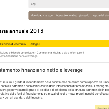
eng
download manager
interactive analyst
glossario
mappa del sito
iaria annuale 2013
Bilancio di esercizio
Allegati
lazione e bilancio consolidato
Commento ai risultati e altre informazioni
ento finanziario netto e leverage
itamento finanziario netto e leverage
ge” misura il grado di indebitamento della società ed è calcolato come rapporto tra l’in
o netto e il patrimonio netto comprensivo delle interessenze di terzi azionisti. Il managem
 leverage per valutare il grado di solidità e di efficienza della struttura patrimoniale in ter
elativa delle fonti di finanziamento tra mezzi di terzi e mezzi propri, nonché per effettua
rk con gli standard dell’industria.
Scarica l