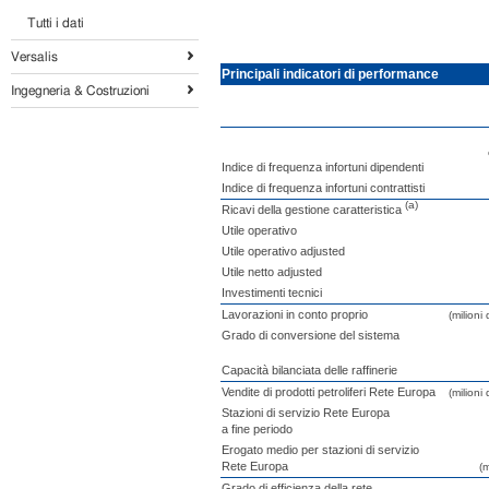
Tutti i dati
Versalis
Principali indicatori di performance
Ingegneria & Costruzioni
Indice di frequenza infortuni dipendenti
Indice di frequenza infortuni contrattisti
(a)
Ricavi della gestione caratteristica
Utile operativo
Utile operativo adjusted
Utile netto adjusted
Investimenti tecnici
Lavorazioni in conto proprio
(milioni 
Grado di conversione del sistema
Capacità bilanciata delle raffinerie
Vendite di prodotti petroliferi Rete Europa
(milioni 
Stazioni di servizio Rete Europa
a fine periodo
Erogato medio per stazioni di servizio
Rete Europa
(m
Grado di efficienza della rete