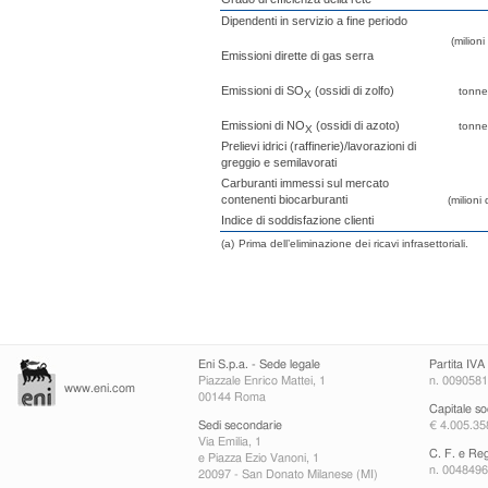
Dipendenti in servizio a fine periodo
(milioni
Emissioni dirette di gas serra
Emissioni di SO
(ossidi di zolfo)
tonne
X
Emissioni di NO
(ossidi di azoto)
tonne
X
Prelievi idrici (raffinerie)/lavorazioni di
greggio e semilavorati
Carburanti immessi sul mercato
contenenti biocarburanti
(milioni 
Indice di soddisfazione clienti
(a)
Prima dell’eliminazione dei ricavi infrasettoriali.
Eni S.p.a. - Sede legale
Partita IVA
Piazzale Enrico Mattei, 1
n. 009058
www.eni.com
00144 Roma
Capitale so
Sedi secondarie
€ 4.005.358
Via Emilia, 1
C. F. e Re
e Piazza Ezio Vanoni, 1
n. 004849
20097 - San Donato Milanese (MI)