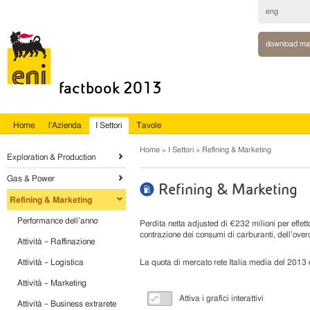
eng
download ma
factbook 2013
Home
l'Azienda
I Settori
Tavole
Home
I Settori
Refining & Marketing
Exploration & Production
Gas & Power
Refining & Marketing
Refining & Marketing
Performance dell’anno
Perdita netta adjusted di €232 milioni per effett
contrazione dei consumi di carburanti, dell’over
Attività – Raffinazione
Attività – Logistica
La quota di mercato rete Italia media del 2013
Attività – Marketing
Attiva i grafici interattivi
Attività – Business extrarete