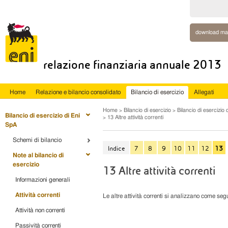
download ma
relazione finanziaria annuale 2013
Home
Relazione e bilancio consolidato
Bilancio di esercizio
Allegati
Home
Bilancio di esercizio
Bilancio di esercizio 
Bilancio di esercizio di Eni
13 Altre attività correnti
SpA
Schemi di bilancio
Indice
7
8
9
10
11
12
13
Note al bilancio di
esercizio
13 Altre attività correnti
Informazioni generali
Attività correnti
Le altre attività correnti si analizzano come seg
Attività non correnti
Passività correnti