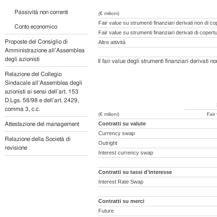
Passività non correnti
(€ milioni)
Fair value su strumenti finanziari derivati non di co
Conto economico
Fair value su strumenti finanziari derivati di coper
Proposte del Consiglio di
Altre attività
Amministrazione all’Assemblea
degli azionisti
Il fair value degli strumenti finanziari derivati 
Relazione del Collegio
Sindacale all’Assemblea degli
azionisti ai sensi dell’art. 153
D.Lgs. 58/98 e dell’art. 2429,
comma 3, c.c.
(€ milioni)
Fair
Contratti su valute
Attestazione del management
Currency swap
Relazione della Società di
Outright
revisione
Interest currency swap
Contratti su tassi d’interesse
Interest Rate Swap
Contratti su merci
Future