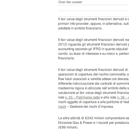
Over the counter
Il fair value degli strumenti finanziari derivati 
primari info-provider, oppure, in alternativa, s
adottate in ambito finanziario.
Il fair value degli strumenti finanziari derivati
2012) riguarda gli strumenti finanziari derivati p
accounting secondo gli IFRS in quanto stipulati s
cambi, su tassi di interesse e su merci e, pertan
finanziarie.
Il fair value degli strumenti finanziari derivati
operazioni di copertura del rischio commodity con
flow futuri associati a vendite attese con elevat
differente indicizzazione dei contratti di sommin
medesima logica è utilizzata nell’ambito delle str
valutazione al fair value degli strumenti finanzi
note
n. 33 – Patrimonio netto
e alla nota
n. 36 – 
rischi oggetto di copertura e alle politiche di h
rischi
– Gestione dei rischi d’impresa.
Le altre attività di €242 milioni comprendono es
Divisione Gas & Power e i risconti per prestazioni 
(€99 milioni).