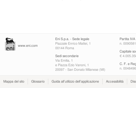
Eni S.p.a. - Sede legale
Partita IVA
Piazzale Enrico Mattei, 1
n. 009058
www.eni.com
00144 Roma
Capitale so
Sedi secondarie
€ 4.005.358
Via Emilia, 1
C. F. e Re
e Piazza Ezio Vanoni, 1
n. 004849
20097 - San Donato Milanese (MI)
Mappa del sito
Glossario
Guida all’utilizzo dell’applicazione
Accessibilità
Dis