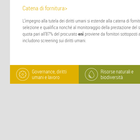
Catena di fornitura>
L’impegno alla tutela dei diritti umani si estende alla catena di fornitu
selezione e qualifica nonché al monitoraggio della prestazione del se
quota pari all’87% del procurato
eni
proviene da fornitori sottoposti 
includono screening sui diritti umani.
Governance, diritti
Risorse naturali e
umani e lavoro
biodiversità