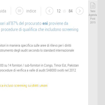
uida
indice
12
di
84
Temi
Agenda
Post
ari all’87% del procurato
eni
proviene da
2015
a procedure di qualifica che includono screening
ori in maniera specifica sulle aree di rilievo per i diritti
o strumento degli audit secondo lo standard internazionale
00 su 14 fornitori / sub-fornitori in Congo, Timor Est, Pakistan
procedure di verifica a valle di audit SA8000 svolti nel 2012
ica incluso screening sui diritti umani