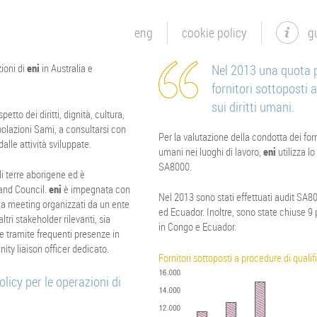
eng
cookie policy
g
ioni di
eni
in Australia e
Nel 2013 una quota p
fornitori sottoposti 
sui diritti umani.
etto dei diritti, dignità, cultura,
popolazioni Sami, a consultarsi con
Per la valutazione della condotta dei fornit
alle attività sviluppate.
umani nei luoghi di lavoro,
eni
utilizza l
SA8000.
li terre aborigene ed è
and Council.
eni
è impegnata con
Nel 2013 sono stati effettuati audit SA80
 a meeting organizzati da un ente
ed Ecuador. Inoltre, sono state chiuse 9 
ltri stakeholder rilevanti, sia
in Congo e Ecuador.
ite tramite frequenti presenze in
ty liaison officer dedicato.
Fornitori sottoposti a procedure di qualif
icy per le operazioni di