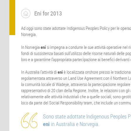
Eni for 2013
Ad oggi sono state adottate Indigenous Peoples Policy per le operaz
Norvegia.
In Norvegia
eni
si impegna a condurre le sue attività operative nel risp
fondi di sussistenza basati sull’utilizzo delle risorse naturali delle 
loro e a garantirne l’appropriata partecipazione ai benefici derivanti d
In Australia l’attività di
eni
è localizzata onshore presso le tradiziona
regolamentata attraverso un Land Use Agreement con il Northern L
la comunità locale di Wadeye, attraverso la partecipazione regolare
rappresentativo di 20 clan della Regione. Inoltre, le relazioni con gli a
relativamente alle attività industriali che a quelle sociali, sono gest
loco da parte del Social Responsibility team, che include un communi
Sono state adottate Indigenous Peoples Pol
eni
in Australia e Norvegia.