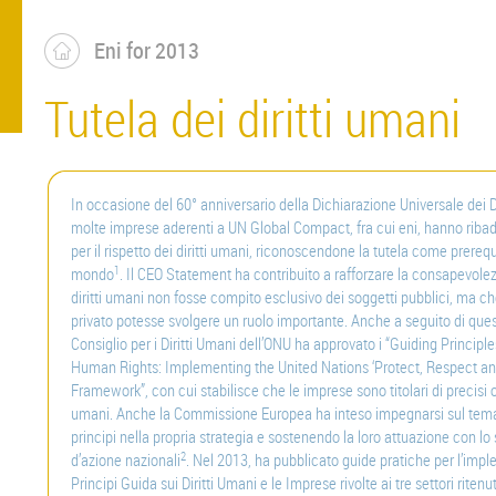
Eni for 2013
Tutela dei diritti umani
In occasione del 60° anniversario della Dichiarazione Universale dei Diri
molte imprese aderenti a UN Global Compact, fra cui eni, hanno ribad
per il rispetto dei diritti umani, riconoscendone la tutela come prerequ
1
mondo
. Il CEO Statement ha contribuito a rafforzare la consapevolezz
diritti umani non fosse compito esclusivo dei soggetti pubblici, ma ch
privato potesse svolgere un ruolo importante. Anche a seguito di quest
Consiglio per i Diritti Umani dell’ONU ha approvato i “Guiding Princip
Human Rights: Implementing the United Nations ‘Protect, Respect a
Framework”, con cui stabilisce che le imprese sono titolari di precisi ob
umani. Anche la Commissione Europea ha inteso impegnarsi sul tema
principi nella propria strategia e sostenendo la loro attuazione con lo 
2
d’azione nazionali
. Nel 2013, ha pubblicato guide pratiche per l’imp
Principi Guida sui Diritti Umani e le Imprese rivolte ai tre settori ritenut